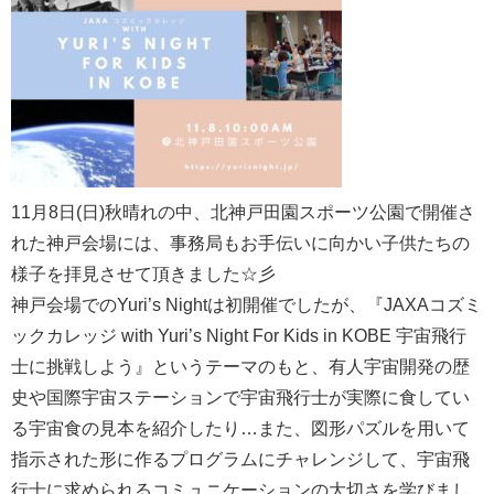
11月8日(日)秋晴れの中、北神戸田園スポーツ公園で開催さ
れた神戸会場には、事務局もお手伝いに向かい子供たちの
様子を拝見させて頂きました☆彡
神戸会場でのYuri’s Nightは初開催でしたが、『JAXAコズミ
ックカレッジ with Yuri’s Night For Kids in KOBE 宇宙飛行
士に挑戦しよう』というテーマのもと、有人宇宙開発の歴
史や国際宇宙ステーションで宇宙飛行士が実際に食してい
る宇宙食の見本を紹介したり…また、図形パズルを用いて
指示された形に作るプログラムにチャレンジして、宇宙飛
行士に求められるコミュニケーションの大切さを学びまし