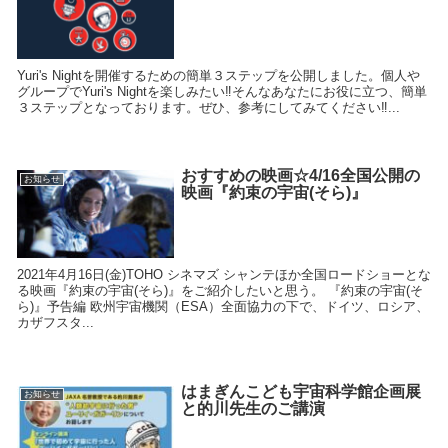
Yuri's Nightを開催するための簡単３ステップを公開しました。個人や
グループでYuri's Nightを楽しみたい‼そんなあなたにお役に立つ、簡単
３ステップとなっております。ぜひ、参考にしてみてください‼...
おすすめの映画☆4/16全国公開の
お知らせ
映画『約束の宇宙(そら)』
2021年4月16日(金)TOHO シネマズ シャンテほか全国ロードショーとな
る映画『約束の宇宙(そら)』をご紹介したいと思う。 『約束の宇宙(そ
ら)』予告編 欧州宇宙機関（ESA）全面協力の下で、ドイツ、ロシア、
カザフスタ...
はまぎんこども宇宙科学館企画展
お知らせ
と的川先生のご講演