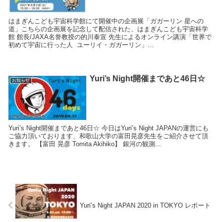
はまぎんこども宇宙科学館にて開催中の企画展「ガガーリン 星への
道」こちらの企画展を記念して配信された、はまぎんこども宇宙科学
館 館長/JAXA名誉教授の的川泰宣 先生によるオンライン講演「世界で
初めて宇宙に行った人 ユーリイ・ガガーリン」...
Yuri’s Night開催まであと46日☆
お知らせ
Yuri’s Night開催まであと46日☆ 今日はYuri’s Night JAPANの運営にも
ご協力頂いております、和歌山大学の富田晃彦先生をご紹介させて頂
きます。 【富田 晃彦 Tomita Akihiko】 銀河の観測...
Yuri’s Night JAPAN 2020 in TOKYO レポート