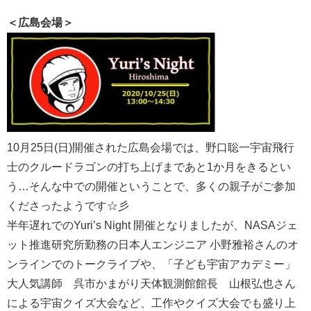
＜広島会場＞
10月25日(日)開催された広島会場では、野口聡一宇宙飛行
士のクルードラゴンの打ち上げまであと1か月をきるとい
う…そんな中での開催ということで、多くの親子がご参加
くださったようです☆彡
半年遅れでのYuri’s Night 開催となりましたが、NASAジェ
ット推進研究所勤務の日本人エンジニア 小野雅裕さんのオ
ンラインでのトークライブや、「子ども宇宙アカデミー」
大人気講師 呉市かまがり天体観測館館長 山根弘也さん
による宇宙クイズ大会など、工作やクイズ大会でも盛り上