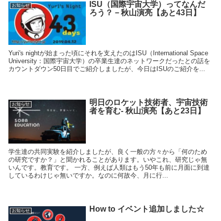
ISU（国際宇宙大学）ってなんだ
お知らせ
ろう？－秋山演亮【あと43日】
Yuri's nightが始まった頃にそれを支えたのはISU（International Space
University：国際宇宙大学）の卒業生達のネットワークだったとの話を
カウントダウン50日目でご紹介しましたが、今日はISUのご紹介を...
明日のロケット技術者、宇宙技術
お知らせ
者を育む- 秋山演亮【あと23日】
学生達の共同実験を紹介しましたが、良く一般の方々から「何のため
の研究ですか？」と聞かれることがあります。いやこれ、研究じゃ無
いんです。教育です。 一方、例えば人類はもう50年も前に月面に到達
しているわけじゃ無いですか。なのに何故今、月に行...
How to イベント追加しました☆
お知らせ