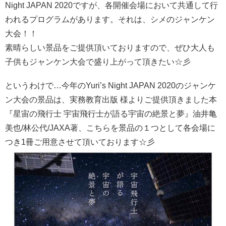
Night JAPAN 2020ですが、各開催会場において共通して行
われるプログラムがあります。それは、シメのジャンケン
大会！！
素晴らしい景品をご提供頂いておりますので、ぜひ大人も
子供もジャンケン大会で盛り上がって頂きたい☆彡
というわけで…今年のYuri’s Night JAPAN 2020のジャンケ
ン大会の景品は、実務教育出版 様よりご提供頂きました本
『星宙の飛行士 宇宙飛行士が語る宇宙の絶景と夢』油井亀
美也/林公代/JAXA著、こちらを景品の１つとして各会場に
つき1冊ご用意させて頂いております☆彡