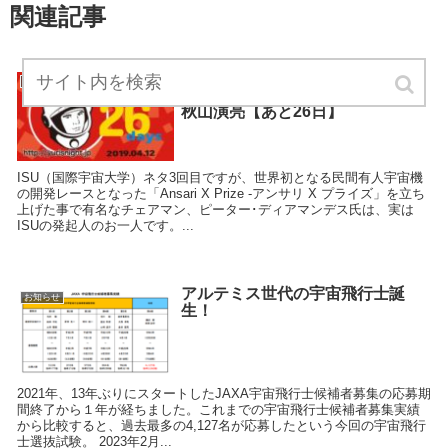
関連記事
ISU(国際宇宙大学)発起人のひと
お知らせ
り…ピーター・ディアマンデス氏-
秋山演亮【あと26日】
ISU（国際宇宙大学）ネタ3回目ですが、世界初となる民間有人宇宙機
の開発レースとなった「Ansari X Prize -アンサリ X プライズ」を立ち
上げた事で有名なチェアマン、ピーター･ディアマンデス氏は、実は
ISUの発起人のお一人です。...
アルテミス世代の宇宙飛行士誕
お知らせ
生！
2021年、13年ぶりにスタートしたJAXA宇宙飛行士候補者募集の応募期
間終了から１年が経ちました。これまでの宇宙飛行士候補者募集実績
から比較すると、過去最多の4,127名が応募したという今回の宇宙飛行
士選抜試験。 2023年2月...