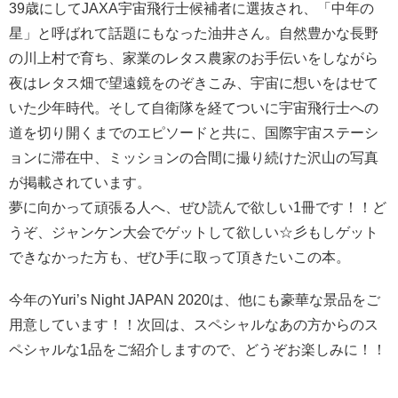
39歳にしてJAXA宇宙飛行士候補者に選抜され、「中年の
星」と呼ばれて話題にもなった油井さん。自然豊かな長野
の川上村で育ち、家業のレタス農家のお手伝いをしながら
夜はレタス畑で望遠鏡をのぞきこみ、宇宙に想いをはせて
いた少年時代。そして自衛隊を経てついに宇宙飛行士への
道を切り開くまでのエピソードと共に、国際宇宙ステーシ
ョンに滞在中、ミッションの合間に撮り続けた沢山の写真
が掲載されています。
夢に向かって頑張る人へ、ぜひ読んで欲しい1冊です！！ど
うぞ、ジャンケン大会でゲットして欲しい☆彡もしゲット
できなかった方も、ぜひ手に取って頂きたいこの本。
今年のYuri’s Night JAPAN 2020は、他にも豪華な景品をご
用意しています！！次回は、スペシャルなあの方からのス
ペシャルな1品をご紹介しますので、どうぞお楽しみに！！