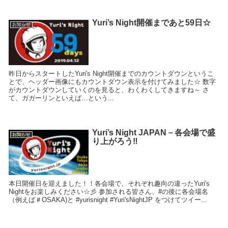
Yuri’s Night開催まであと59日☆
お知らせ
昨日からスタートしたYuri's Night開催までのカウントダウンというこ
とで、ヘッダー画像にもカウントダウン表示を付けてみました☆ 数字
がカウントダウンしていくのを見ると、わくわくしてきますね～ さ
て、ガガーリンといえば…という...
Yuri’s Night JAPAN－各会場で盛
お知らせ
り上がろう‼
本日開催日を迎えました！！各会場で、それぞれ趣向の違ったYuri's
Nightをお楽しみください☆彡 参加される皆さん、#の後に各会場名
（例えば＃OSAKA)と #yurisnight #Yuri'sNightJP をつけてツイー...