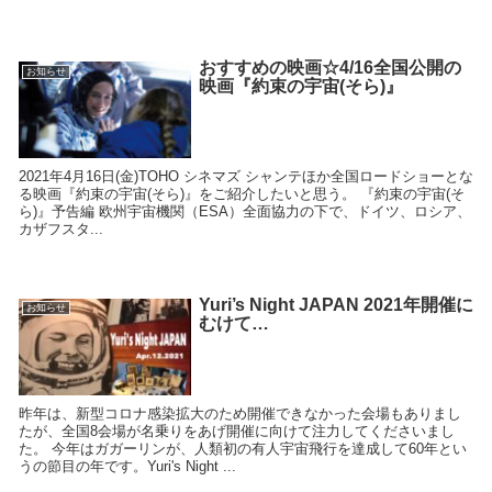
おすすめの映画☆4/16全国公開の
お知らせ
映画『約束の宇宙(そら)』
2021年4月16日(金)TOHO シネマズ シャンテほか全国ロードショーとな
る映画『約束の宇宙(そら)』をご紹介したいと思う。 『約束の宇宙(そ
ら)』予告編 欧州宇宙機関（ESA）全面協力の下で、ドイツ、ロシア、
カザフスタ...
Yuri’s Night JAPAN 2021年開催に
お知らせ
むけて…
昨年は、新型コロナ感染拡大のため開催できなかった会場もありまし
たが、全国8会場が名乗りをあげ開催に向けて注力してくださいまし
た。 今年はガガーリンが、人類初の有人宇宙飛行を達成して60年とい
うの節目の年です。Yuri's Night ...